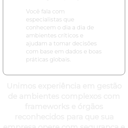
Você fala com
especialistas que
conhecem o dia a dia de
ambientes críticos e
ajudam a tomar decisões
com base em dados e boas
práticas globais.
Unimos experiência em gestão
de ambientes complexos com
frameworks e órgãos
reconhecidos para que sua
empresa opere com segurança e