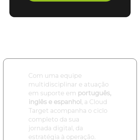
Com uma equipe
multidisciplinar e atuação
em suporte em
português,
inglês e espanhol
, a Cloud
Target acompanha o ciclo
completo da sua
jornada digital, da
estratégia à operação.