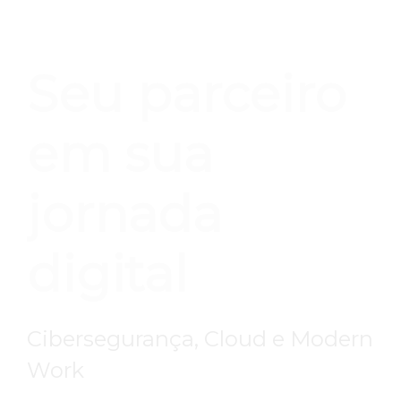
Seu parceiro
em sua
jornada
digital
Cibersegurança, Cloud e Modern
Work